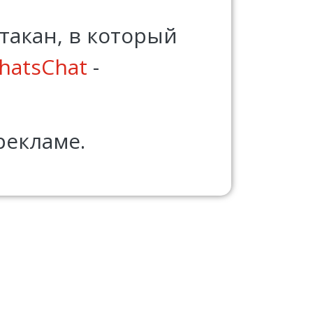
стакан, в который
hatsChat
-
рекламе.