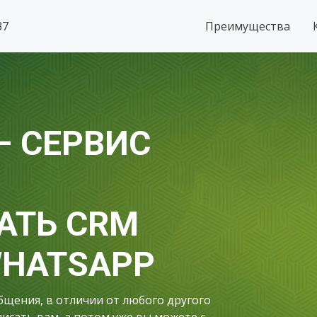
37
Преимущества
— СЕРВИС
АТЬ CRM
WHATSAPP
щения, в отличии от любого другого