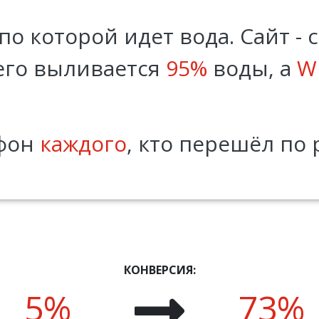
по которой идет вода. Сайт - 
него выливается
95%
воды, а
W
ефон
каждого
, кто перешёл по 
КОНВЕРСИЯ:
5%
73%