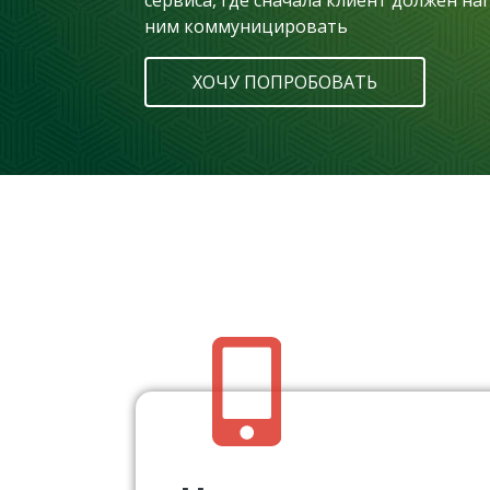
сервиса, где сначала клиент должен на
ним коммуницировать